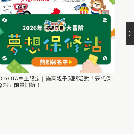
TOYOTA車主限定｜樂高親子闖關活動「夢想保
車主A
修站」限量開搶！
泰Poi