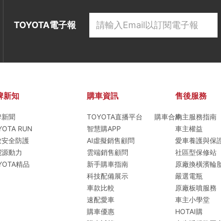
TOYOTA電子報
牌新知
購車資訊
售後服務
牌新聞
TOYOTA直播平台
購車合約
車主服務指南
YOTA RUN
智慧購APP
車主權益
致安全防護
AI虛擬銷售顧問
愛車養護與保
T
能源動力
雲端銷售顧問
社區型保修站
YOTA精品
新手購車指南
原廠換橫濱輪
科技配備展示
嚴選電瓶
車款比較
原廠板噴服務
速配愛車
車主小學堂
購車優惠
HOTAI購