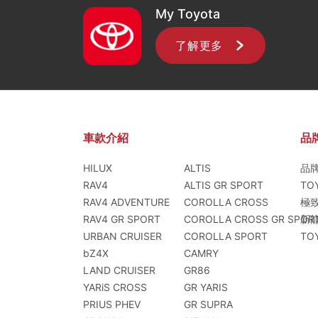
My Toyota
了解更多
車款介紹
品
HILUX
ALTIS
品
RAV4
ALTIS GR SPORT
TO
RAV4 ADVENTURE
COROLLA CROSS
極
RAV4 GR SPORT
COROLLA CROSS GR SPOR
新
URBAN CRUISER
COROLLA SPORT
TO
bZ4X
CAMRY
LAND CRUISER
GR86
YARiS CROSS
GR YARIS
PRIUS PHEV
GR SUPRA