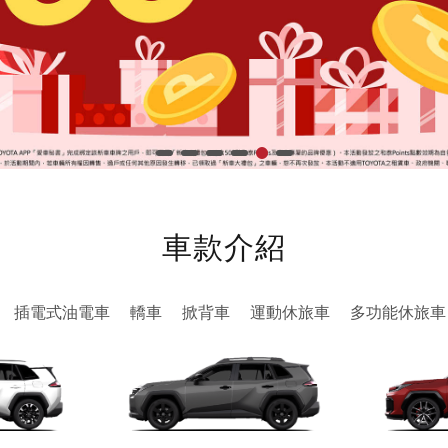
車款介紹
插電式油電車
轎車
掀背車
運動休旅車
多功能休旅車