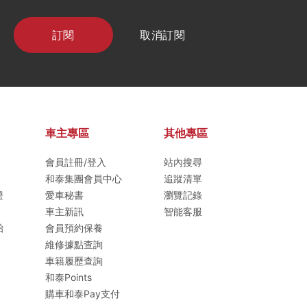
訂閱
取消訂閱
車主專區
其他專區
會員註冊/登入
站內搜尋
和泰集團會員中心
追蹤清單
證
愛車秘書
瀏覽記錄
車主新訊
智能客服
胎
會員預約保養
維修據點查詢
車籍履歷查詢
和泰Points
購車和泰Pay支付