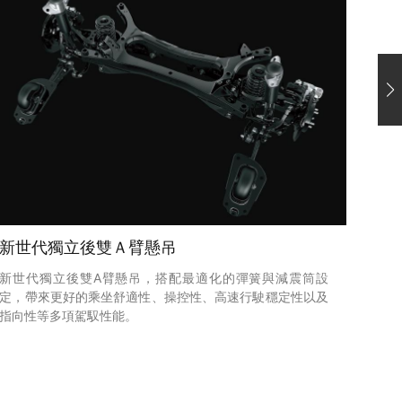
新世代獨立後雙Ａ臂懸吊
新世
新世代獨立後雙A臂懸吊，搭配最適化的彈簧與減震筒設
基於T
定，帶來更好的乘坐舒適性、操控性、高速行駛穩定性以及
性鋼
指向性等多項駕馭性能。
大幅
穩定性