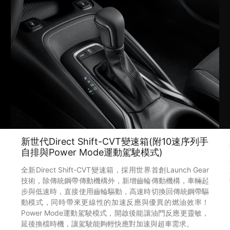
新世代Direct Shift-CVT變速箱(附10速序列手
自排與Power Mode運動駕駛模式)
、
樂
全新Direct Shift-CVT變速箱，採用世界首創Launch Gear
中
技術，除傳統鋼帶傳動機構外，新增齒輪傳動機構，車輛起
力
步與低速時，直接使用齒輪驅動，高速時切換回傳統鋼帶驅
提
動模式，同時帶來更線性的加速反應與優異的燃油效率！
達
Power Mode運動駕駛模式，開啟後能讓油門反應更靈敏，
延後換檔時機，讓駕駛能夠輕快應對加速與超車需求。