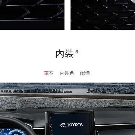
內裝
6
車室
內裝色
配備