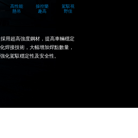
高性能
操控樂
駕馭視
懸吊
趣高
野佳
大量採用超高強度鋼材，提高車輛穩定
化焊接技術，大幅增加焊點數量，
強化駕馭穩定性及安全性。