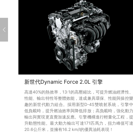
新世代Dynamic Force 2.0L 引擎
高達40%的熱效率，13:1的高壓縮比，可提升燃油經濟性
性能、輸出特性等整體效能，達成兼具環保、性能與操控
趣的新世代動力組合。採用新型D-4S雙噴射系統，引擎
低負載時，提升燃油效率與降低排放；高負載時，強化動
輸出與實現更直覺加速反應。引擎機構進行輕量化工程，
升動態性能。最大動力輸出可達171匹馬力，扭力峰值可
20.6公斤米，並擁有16.2 km/l的優異油耗表現！