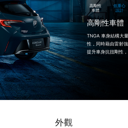
高剛性
低重心
車體
設計
高剛性車體
TNGA 車身結構
性，同時藉由雷射強
提升車身抗扭剛性，
外觀