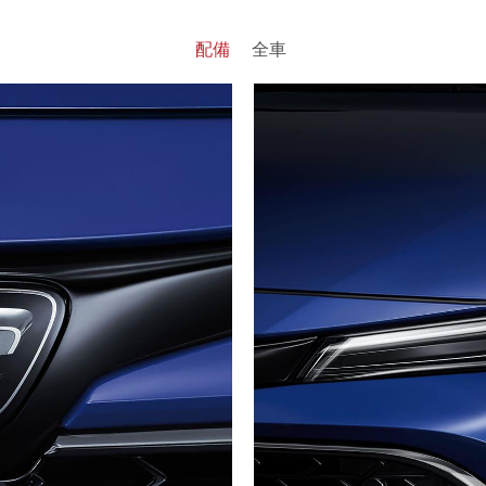
配備
全車