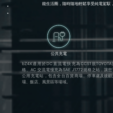
能生活圈，隨時隨地輕鬆享受純電駕馭
公共充電
bZ4X適用於DC直流電快充為CCS1規
TOYO
格、AC 交流電慢充為SAE J1772規格之
站，讓您
公用充電站，包含全台百貨商場、停車
慮及後顧
場、飯店、風景區等場域。