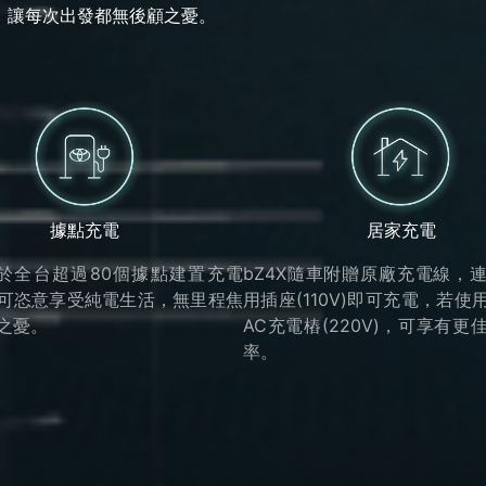
，讓每次出發都無後顧之憂。
據點充電
居家充電
TA於全台超過80個據點建置充電
bZ4X隨車附贈原廠充電線，
可恣意享受純電生活，無里程焦
用插座(110V)即可充電，若使
之憂。
AC充電樁(220V)，可享有更
率。