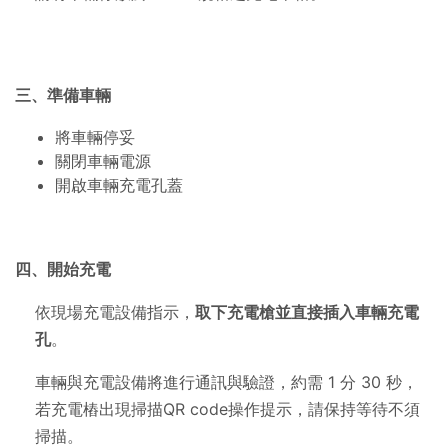
三、準備車輛
將車輛停妥
關閉車輛電源
開啟車輛充電孔蓋
四、開始充電
依現場充電設備指示，
取下充電槍並直接插入車輛充電
孔
。
車輛與充電設備將進行通訊與驗證，約需
1
分
30
秒，
若充電樁出現掃描
QR code
操作提示，請保持等待不須
掃描。