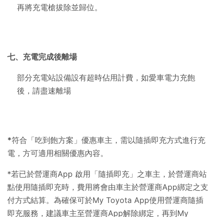
再將充電槍拔除並歸位。
七、充電完成後離場
部分充電站設備設有超時佔用計費，如愛車電力充飽
後，請盡速離場
*
符合「吃到飽方案」優惠車主，需以隨插即充方式進行充
電，方可適用相關優惠內容。
*若已於營運商
App
啟用「隨插即充」之車主，於營運商站
點使用隨插即充時，費用將會由車主於營運商
App
綁定之支
付方式結算。為確保可於
My Toyota App
使用營運商隨插
即充服務，建議車主至營運商
App
解除綁定，再到
My