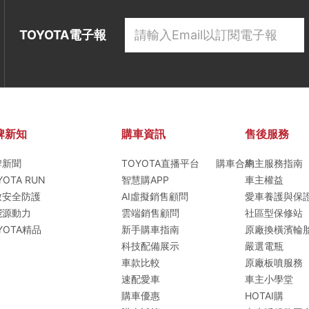
TOYOTA電子報
牌新知
購車資訊
售後服務
牌新聞
TOYOTA直播平台
購車合約
車主服務指南
YOTA RUN
智慧購APP
車主權益
致安全防護
AI虛擬銷售顧問
愛車養護與保
T
能源動力
雲端銷售顧問
社區型保修站
YOTA精品
新手購車指南
原廠換橫濱輪
科技配備展示
嚴選電瓶
車款比較
原廠板噴服務
速配愛車
車主小學堂
購車優惠
HOTAI購