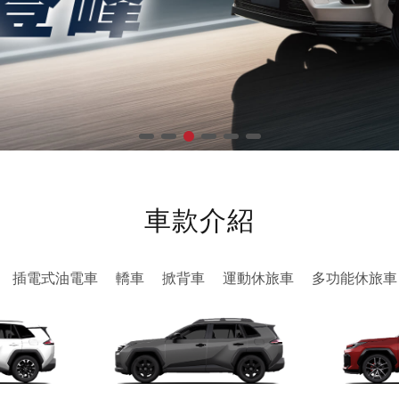
車款介紹
插電式油電車
轎車
掀背車
運動休旅車
多功能休旅車