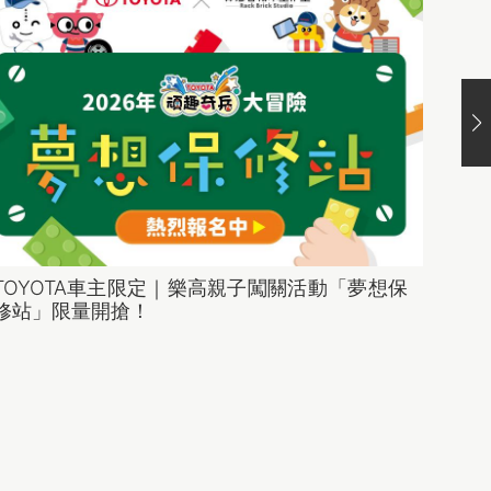
TOYOTA車主限定｜樂高親子闖關活動「夢想保
車主A
修站」限量開搶！
泰Poi