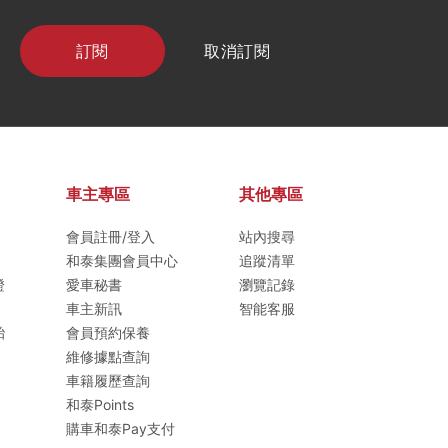
訂閱
取消訂閱
車主專區
其他專區
會員註冊/登入
站內搜尋
和泰集團會員中心
追蹤清單
證
愛車秘書
瀏覽記錄
車主新訊
智能客服
胎
會員預約保養
維修據點查詢
車籍履歷查詢
和泰Points
購車和泰Pay支付