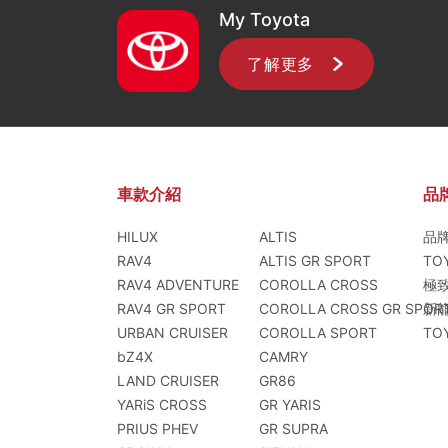
My Toyota
了解更多
車款介紹
品
HILUX
ALTIS
品
RAV4
ALTIS GR SPORT
TO
RAV4 ADVENTURE
COROLLA CROSS
極
RAV4 GR SPORT
COROLLA CROSS GR SPOR
新
URBAN CRUISER
COROLLA SPORT
TO
bZ4X
CAMRY
LAND CRUISER
GR86
YARiS CROSS
GR YARIS
PRIUS PHEV
GR SUPRA